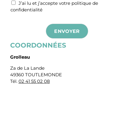
R
J’ai lu et j’accepte votre
politique de
G
confidentialité
P
D
*
ENVOYER
COORDONNÉES
Grolleau
Za de La Lande
49360 TOUTLEMONDE
Tél.
02 41 55 02 08