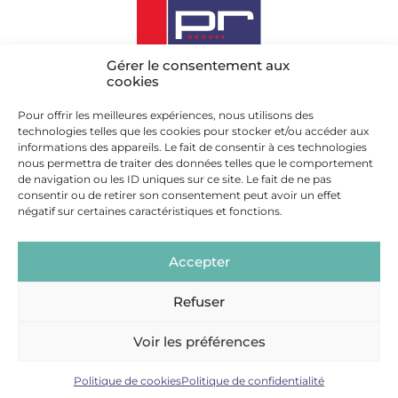
GROLLEAU, ENTREPRISE
Gérer le consentement aux
cookies
DU GROUPE PR
Découvrez les piliers du groupe PR : des
Pour offrir les meilleures expériences, nous utilisons des
technologies telles que les cookies pour stocker et/ou accéder aux
métiers réunis pour servir votre objectif.
informations des appareils. Le fait de consentir à ces technologies
nous permettra de traiter des données telles que le comportement
de navigation ou les ID uniques sur ce site. Le fait de ne pas
consentir ou de retirer son consentement peut avoir un effet
négatif sur certaines caractéristiques et fonctions.
Accepter
Refuser
Voir les préférences
®
© 2026 - Grolleau
- Tous droits réservés -
Mentions légales
-
Politique de confidentialité
-
Réalisation Planète
Communication
Politique de cookies
Politique de confidentialité