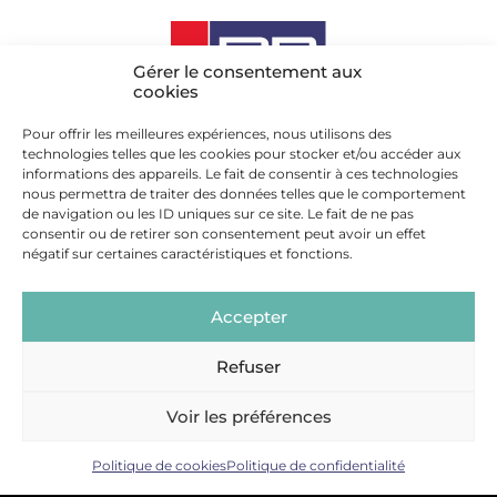
Gérer le consentement aux
cookies
GROLLEAU, ENTREPRISE
DU GROUPE PR
Pour offrir les meilleures expériences, nous utilisons des
technologies telles que les cookies pour stocker et/ou accéder aux
Découvrez les piliers du groupe PR : des
informations des appareils. Le fait de consentir à ces technologies
métiers réunis pour servir votre objectif.
nous permettra de traiter des données telles que le comportement
de navigation ou les ID uniques sur ce site. Le fait de ne pas
consentir ou de retirer son consentement peut avoir un effet
négatif sur certaines caractéristiques et fonctions.
Accepter
Refuser
Voir les préférences
®
© 2026 - Grolleau
- Tous droits réservés -
Mentions légales
-
Politique de cookies
Politique de confidentialité
Politique de confidentialité
-
Réalisation Planète
Communication